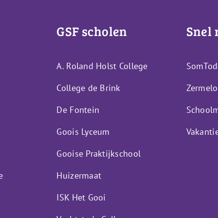
GSF scholen
Snel 
A. Roland Holst College
SomTod
College de Brink
Zermelo
De Fontein
Schoolm
Goois Lyceum
Vakanti
Gooise Praktijkschool
e
Huizermaat
ISK Het Gooi