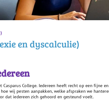
e)
exie en dyscalculie)
iedereen
 Casparus College. Iedereen heeft recht op een fijne e
s je hoe wij pesten aanpakken, welke afspraken we hant
or dat iedereen zich gehoord en gesteund voelt.