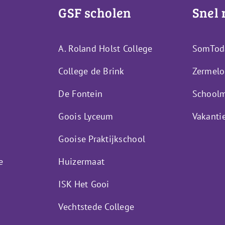
GSF scholen
Snel 
A. Roland Holst College
SomTod
College de Brink
Zermelo
De Fontein
Schoolm
Goois Lyceum
Vakanti
Gooise Praktijkschool
e
Huizermaat
ISK Het Gooi
Vechtstede College