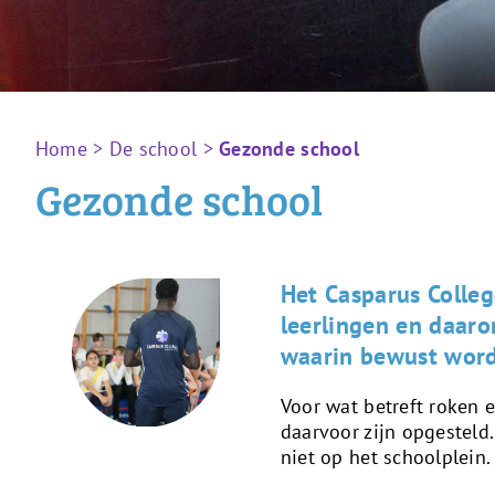
Home
>
De school
>
Gezonde school
Gezonde school
Het Casparus Colleg
leerlingen en daar
waarin bewust word
Voor wat betreft roken e
daarvoor zijn opgesteld
niet op het schoolplein.