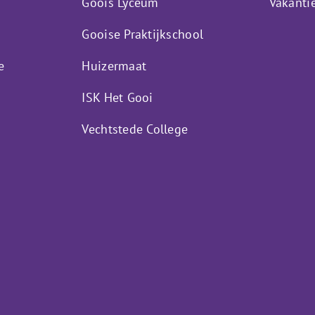
Goois Lyceum
Vakanti
Gooise Praktijkschool
e
Huizermaat
ISK Het Gooi
Vechtstede College