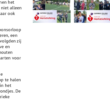
nen het
 niet alleen
maar ook
sponsorloop
eren, een
volgden zij
eve en
 houten
aarten voor
je
p te halen
in het
rondjes. De
rieke