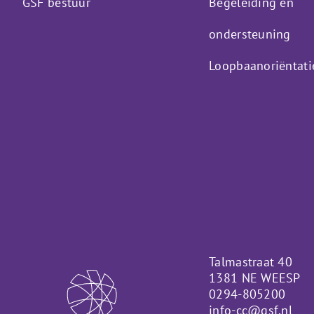
GSF bestuur
Begeleiding en
ondersteuning
Loopbaanoriëntati
Talmastraat 40
1381 NE WEESP
0294-805200
info-cc@gsf.nl