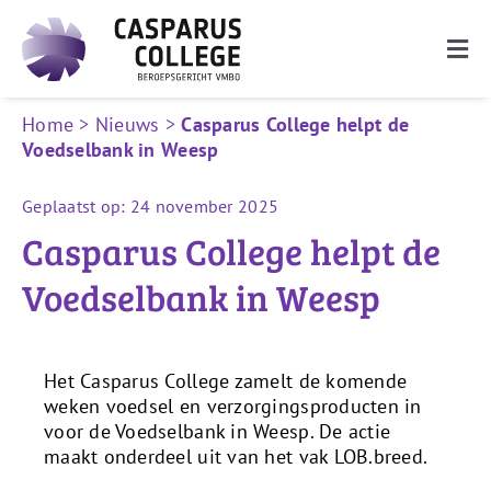
Ga
naar
Togg
inhoud
Navi
De school
Home
>
Nieuws
>
Casparus College helpt de
Voedselbank in Weesp
Onderwijs
Geplaatst op: 24 november 2025
Ouders
Casparus College helpt de
Leerlingen
Voedselbank in Weesp
Nieuwe leerlingen
Het Casparus College zamelt de komende
Zoeken
weken voedsel en verzorgingsproducten in
naar:
voor de Voedselbank in Weesp. De actie
maakt onderdeel uit van het vak LOB.breed.