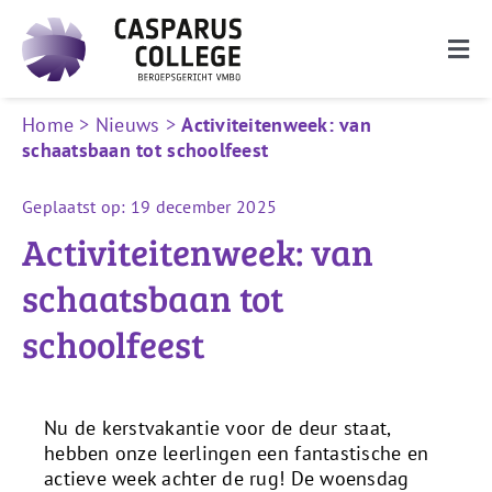
Ga
naar
Togg
inhoud
Navi
De school
Home
>
Nieuws
>
Activiteitenweek: van
schaatsbaan tot schoolfeest
Onderwijs
Geplaatst op: 19 december 2025
Ouders
Activiteitenweek: van
Leerlingen
schaatsbaan tot
schoolfeest
Nieuwe leerlingen
Zoeken
naar:
Nu de kerstvakantie voor de deur staat,
hebben onze leerlingen een fantastische en
actieve week achter de rug! De woensdag